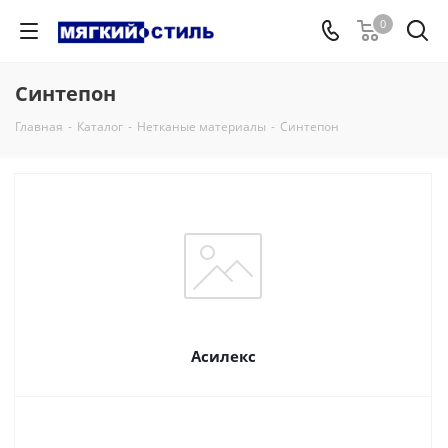
0
Синтепон
Главная
-
Каталог
-
Нетканые материалы
-
Синтепон
Асилекс