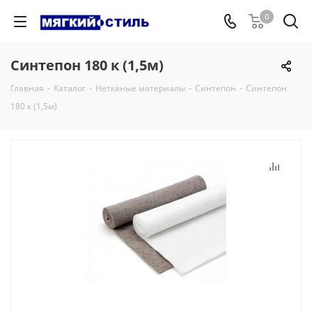
0
Синтепон 180 к (1,5м)
Главная
-
Каталог
-
Нетканые материалы
-
Синтепон
-
Синтепон
180 к (1,5м)