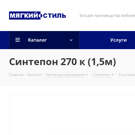
Всё для производства мебели
Каталог
Услуги
Синтепон 270 к (1,5м)
Главная
-
Каталог
-
Нетканые материалы
-
Синтепон
-
Синтепон