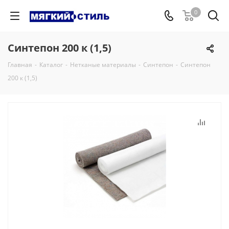
0
Синтепон 200 к (1,5)
Главная
-
Каталог
-
Нетканые материалы
-
Синтепон
-
Синтепон
200 к (1,5)