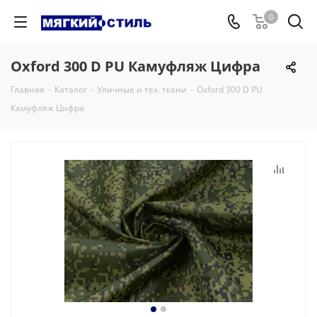
0
Oxford 300 D PU Камуфляж Цифра
Главная
-
Каталог
-
Уличные и тех. ткани
-
Oxford 300 D PU
Камуфляж Цифра