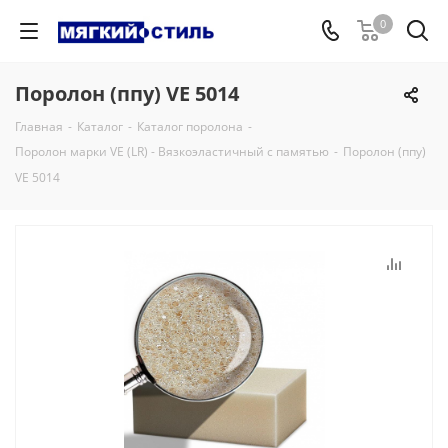
0
Поролон (ппу) VE 5014
Главная
-
Каталог
-
Каталог поролона
-
Поролон марки VE (LR) - Вязкоэластичный с памятью
-
Поролон (ппу)
VE 5014