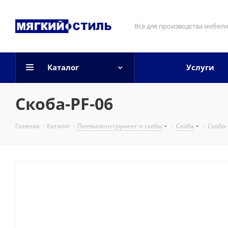
Всё для производства мебели
Каталог
Услуги
Скоба-PF-06
Главная
-
Каталог
-
Пневмоинструмент и скобы
-
Скоба
-
Скоба-