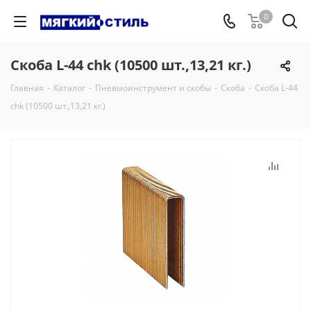
0
Скоба L-44 chk (10500 шт.,13,21 кг.)
Главная
-
Каталог
-
Пневмоинструмент и скобы
-
Скоба
-
Скоба L-44
chk (10500 шт.,13,21 кг.)