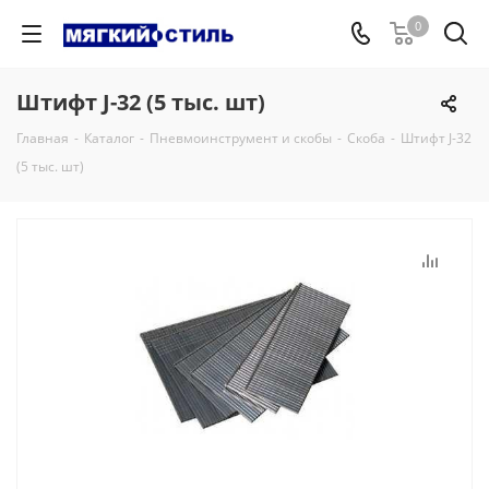
0
Штифт J-32 (5 тыс. шт)
Главная
-
Каталог
-
Пневмоинструмент и скобы
-
Скоба
-
Штифт J-32
(5 тыс. шт)