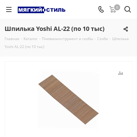
0
Шпилька Yoshi AL-22 (по 10 тыс)
Главная
-
Каталог
-
Пневмоинструмент и скобы
-
Скоба
-
Шпилька
Yoshi AL-22 (по 10 тыс)