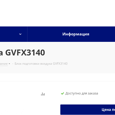
Информация
а GVFX3140
вание
-
Блок подготовки воздуха GVFX3140
Доступно для заказа
Цена п