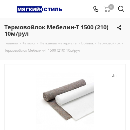
0
Термовойлок Мебелин-Т 1500 (210)
10м/рул
Главная
-
Каталог
-
Нетканые материалы
-
Войлок
-
Термовойлок
-
Термовойлок Мебелин-Т 1500 (210) 10м/рул