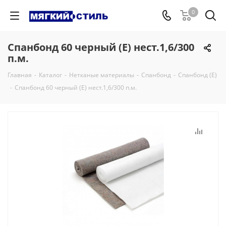
0
Спанбонд 60 черный (Е) нест.1,6/300
п.м.
Главная
-
Каталог
-
Нетканые материалы
-
Спанбонд
-
Спанбонд (Е)
-
Спанбонд 60 черный (Е) нест.1,6/300 п.м.