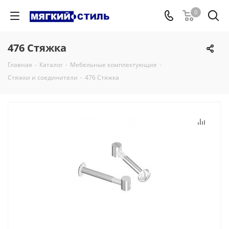
0
476 Стяжка
Главная
-
Каталог
-
Мебельные комплектующие
-
Стяжки и соединители
-
476 Стяжка