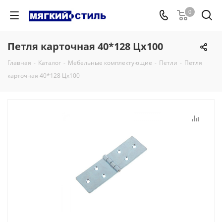
0
Петля карточная 40*128 Цх100
Главная
-
Каталог
-
Мебельные комплектующие
-
Петли
-
Петля
карточная 40*128 Цх100