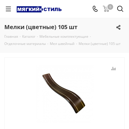
0
Мелки (цветные) 105 шт
Главная
-
Каталог
-
Мебельные комплектующие
-
Отделочные материалы
-
Мел швейный
-
Мелки (цветные) 105 шт