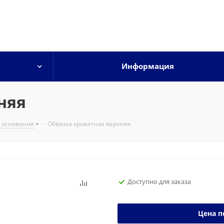
Информация
няя
 основания
-
Обвязка кроватная верхняя
Доступно для заказа
Цена п