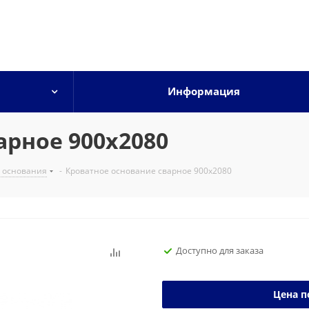
Информация
арное 900х2080
 основания
-
Кроватное основание сварное 900х2080
Доступно для заказа
Цена п