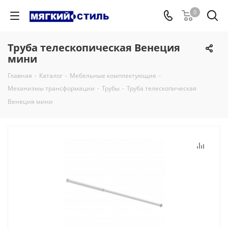
0
Труба телескопическая Венеция
мини
Главная
-
Каталог
-
Мебельные комплектующие
-
Механизмы трансформации
-
Трубы
-
Труба телескопическая
Венеция мини