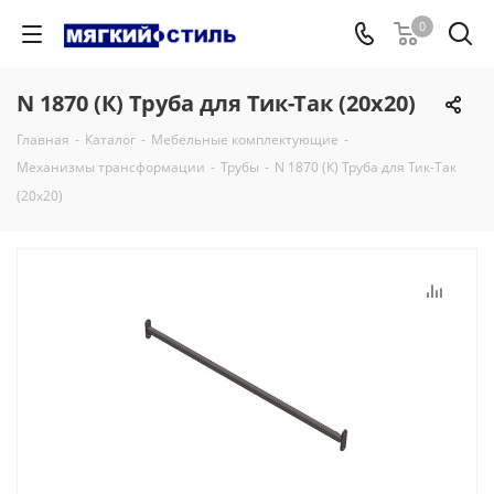
0
N 1870 (К) Труба для Тик-Так (20х20)
Главная
-
Каталог
-
Мебельные комплектующие
-
Механизмы трансформации
-
Трубы
-
N 1870 (К) Труба для Тик-Так
(20х20)