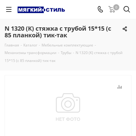
0
N 1320 (К) стяжка с трубой 15*15 (с
85 планкой) тик-так
Главная
-
Каталог
-
Мебельные комплектующие
-
Механизмы трансформации
-
Трубы
-
N 1320 (К) стяжка с трубой
15*15 (с 85 планкой) тик-так