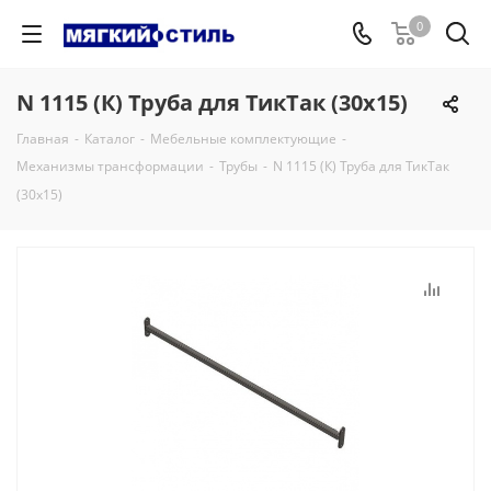
0
N 1115 (К) Труба для ТикТак (30х15)
Главная
-
Каталог
-
Мебельные комплектующие
-
Механизмы трансформации
-
Трубы
-
N 1115 (К) Труба для ТикТак
(30х15)