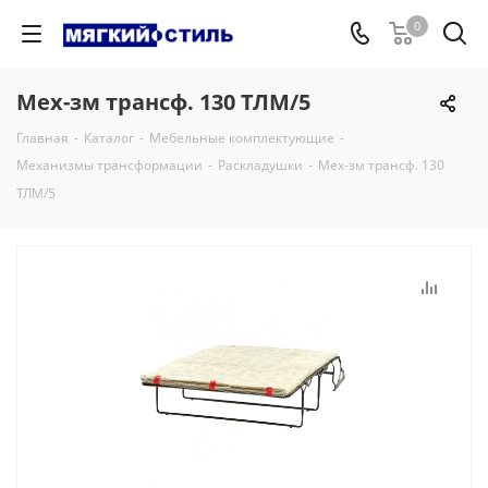
0
Мех-зм трансф. 130 ТЛМ/5
Главная
-
Каталог
-
Мебельные комплектующие
-
Механизмы трансформации
-
Раскладушки
-
Мех-зм трансф. 130
ТЛМ/5