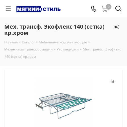
0
Мех. трансф. Экофлекс 140 (сетка)
кр.хром
Главная
-
Каталог
-
Мебельные комплектующие
-
Механизмы трансформации
-
Раскладушки
-
Мех. трансф. Экофлекс
140 (сетка) кр.хром