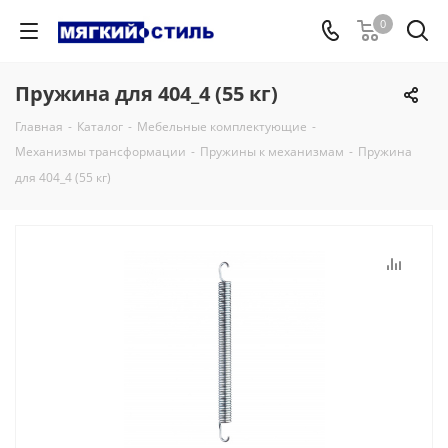
0
Пружина для 404_4 (55 кг)
Главная
-
Каталог
-
Мебельные комплектующие
-
Механизмы трансформации
-
Пружины к механизмам
-
Пружина
для 404_4 (55 кг)