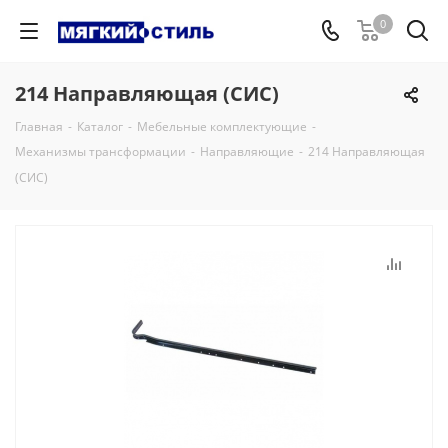
0
214 Направляющая (СИС)
Главная
-
Каталог
-
Мебельные комплектующие
-
Механизмы трансформации
-
Направляющие
-
214 Направляющая
(СИС)