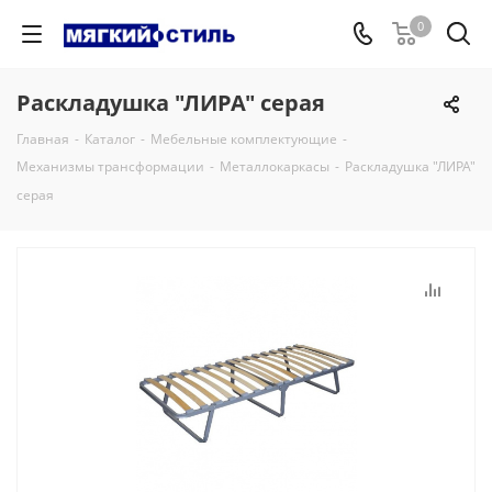
0
Раскладушка "ЛИРА" серая
Главная
-
Каталог
-
Мебельные комплектующие
-
Механизмы трансформации
-
Металлокаркасы
-
Раскладушка "ЛИРА"
серая