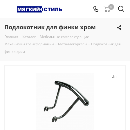
0
Подлокотник для финки хром
Главная
-
Каталог
-
Мебельные комплектующие
-
Механизмы трансформации
-
Металлокаркасы
-
Подлокотник для
финки хром