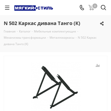
0
N 502 Каркас дивана Танго (К)
Главная
-
Каталог
-
Мебельные комплектующие
-
Механизмы трансформации
-
Металлокаркасы
-
N 502 Каркас
дивана Танго (К)