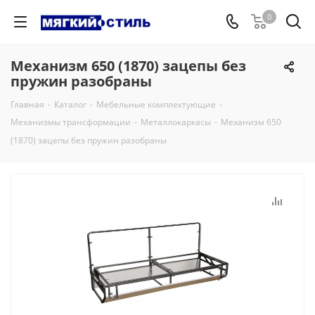
0
Механизм 650 (1870) зацепы без
пружин разобраны
Главная
-
Каталог
-
Мебельные комплектующие
-
Механизмы трансформации
-
Металлокаркасы
-
Механизм 650
(1870) зацепы без пружин разобраны