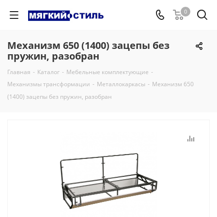
0
Механизм 650 (1400) зацепы без
пружин, разобран
Главная
-
Каталог
-
Мебельные комплектующие
-
Механизмы трансформации
-
Металлокаркасы
-
Механизм 650
(1400) зацепы без пружин, разобран