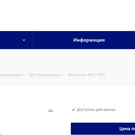
Информация
нсформации
-
Металлокаркасы
-
Механизм 463 (-600)
Доступно для заказа
Цена п