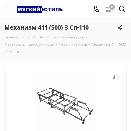
0
Механизм 411 (500) З Сп-110
Главная
-
Каталог
-
Мебельные комплектующие
-
Механизмы трансформации
-
Металлокаркасы
-
Механизм 411 (500)
З Сп-110