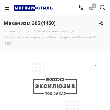
0
Механизм 305 (1450)
Главная
-
Каталог
-
Мебельные комплектующие
-
Механизмы трансформации
-
Металлокаркасы
-
Механизм 305
(1450)