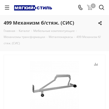
0
499 Механизм б/стяж. (СИС)
Главная
-
Каталог
-
Мебельные комплектующие
-
Механизмы трансформации
-
Металлокаркасы
-
499 Механизм б/
стяж. (СИС)