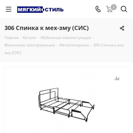
0
306 Спинка к мех-зму (СИС)
Главная
-
Каталог
-
Мебельные комплектующие
-
Механизмы трансформации
-
Металлокаркасы
-
306 Спинка к мех-
зму (СИС)