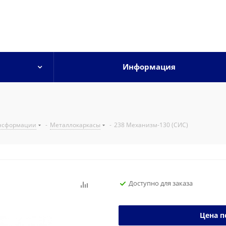
Информация
нсформации
-
Металлокаркасы
-
238 Механизм-130 (СИС)
Доступно для заказа
Цена п