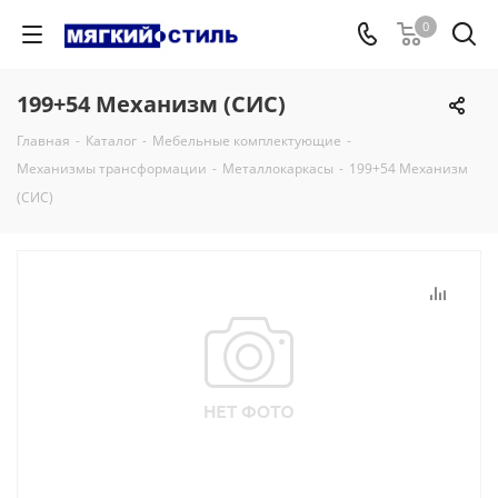
0
199+54 Механизм (СИС)
Главная
-
Каталог
-
Мебельные комплектующие
-
Механизмы трансформации
-
Металлокаркасы
-
199+54 Механизм
(СИС)