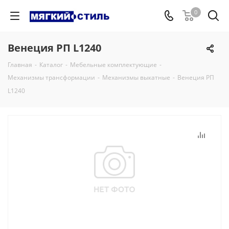
0
Венеция РП L1240
Главная
-
Каталог
-
Мебельные комплектующие
-
Механизмы трансформации
-
Механизмы выкатные
-
Венеция РП
L1240