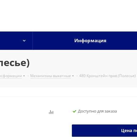
Информация
лесье)
нсформации
-
Механизмы выкатные
-
480 Кронштейн прав.(Полесье)
Доступно для заказа
Цена п