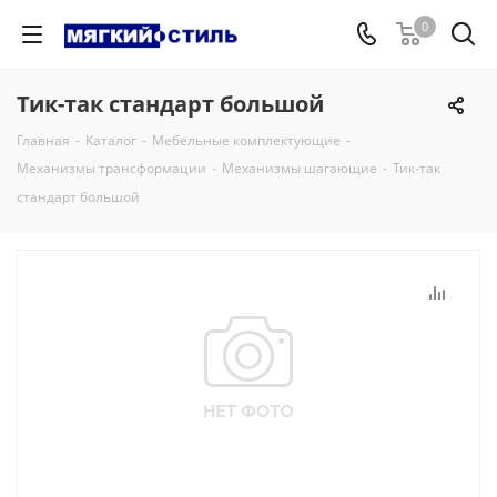
0
Тик-так стандарт большой
Главная
-
Каталог
-
Мебельные комплектующие
-
Механизмы трансформации
-
Механизмы шагающие
-
Тик-так
стандарт большой