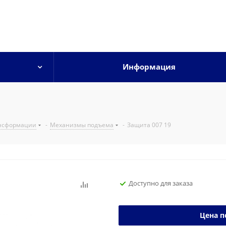
Информация
нсформации
-
Механизмы подъема
-
Защита 007 19
Доступно для заказа
Цена п