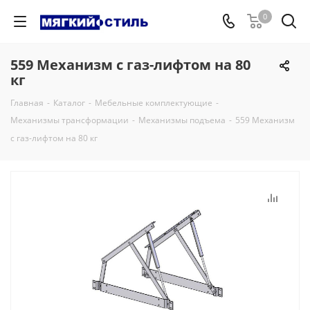
0
559 Механизм с газ-лифтом на 80
кг
Главная
-
Каталог
-
Мебельные комплектующие
-
Механизмы трансформации
-
Механизмы подъема
-
559 Механизм
с газ-лифтом на 80 кг