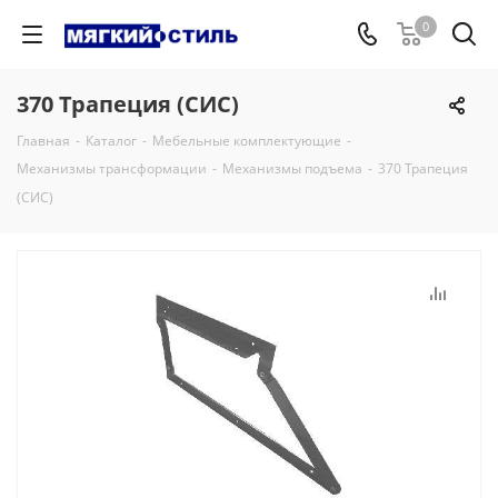
0
370 Трапеция (СИС)
Главная
-
Каталог
-
Мебельные комплектующие
-
Механизмы трансформации
-
Механизмы подъема
-
370 Трапеция
(СИС)