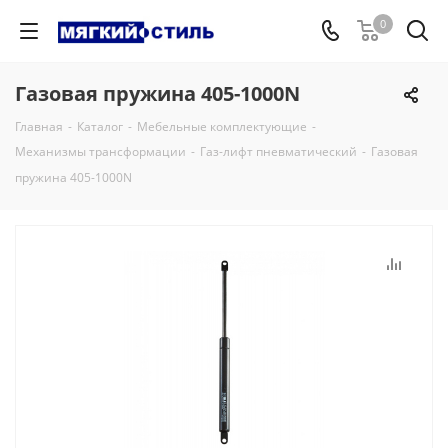
0
Газовая пружина 405-1000N
Главная
-
Каталог
-
Мебельные комплектующие
-
Механизмы трансформации
-
Газ-лифт пневматический
-
Газовая
пружина 405-1000N