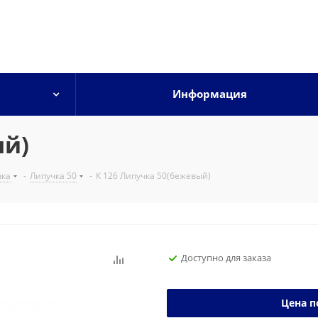
Информация
ый)
чка
-
Липучка 50
-
К 126 Липучка 50(бежевый)
Доступно для заказа
Цена п