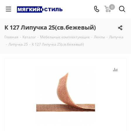
0
К 127 Липучка 25(св.бежевый)
Главная
-
Каталог
-
Мебельные комплектующие
-
Ленты
-
Липучка
-
Липучка 25
-
К 127 Липучка 25(св.бежевый)