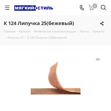
0
К 124 Липучка 25(бежевый)
Главная
-
Каталог
-
Мебельные комплектующие
-
Ленты
-
Липучка
-
Липучка 25
-
К 124 Липучка 25(бежевый)