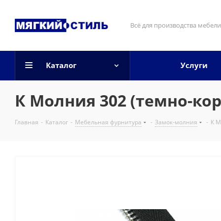
Всё для производства мебели
Каталог
Услуги
К Молния 302 (темно-кор
Главная
-
Каталог
-
Мебельная фурнитура
-
Замок-молния
-
К М