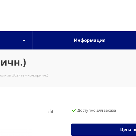
Информация
ичн.)
олния 302 (темно-коричн.)
Доступно для заказа
Цена п