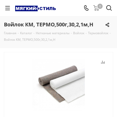
0
Войлок КМ, ТЕРМО,500г,30,2,1м,Н
Главная
-
Каталог
-
Нетканые материалы
-
Войлок
-
Термовойлок
-
Войлок КМ, ТЕРМО,500г,30,2,1м,Н